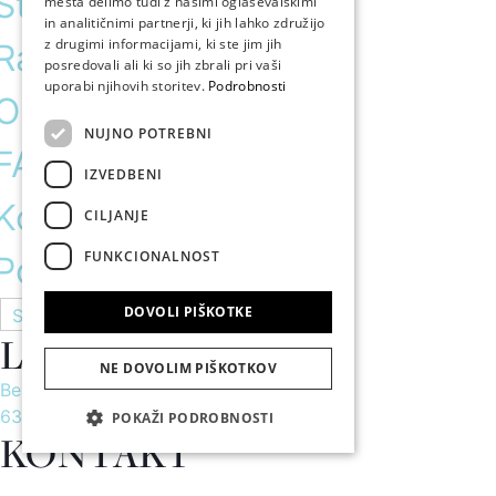
Storitve
mesta delimo tudi z našimi oglaševalskimi
in analitičnimi partnerji, ki jih lahko združijo
z drugimi informacijami, ki ste jim jih
Raziskujte Portorož
posredovali ali ki so jih zbrali pri vaši
uporabi njihovih storitev.
Podrobnosti
O nas
NUJNO POTREBNI
FAQ
IZVEDBENI
Kontakt
CILJANJE
FUNKCIONALNOST
Posebna ponudba
DOVOLI PIŠKOTKE
Slovenščina
LOKACIJA
NE DOVOLIM PIŠKOTKOV
Bellevue 1,
6320 Portorož, Slovenija
POKAŽI PODROBNOSTI
KONTAKT
+386 31 408080