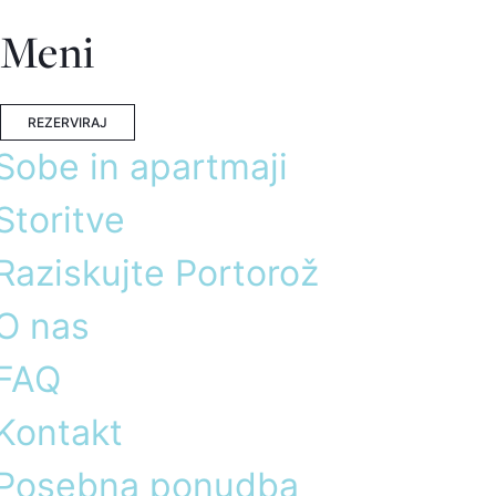
Meni
REZERVIRAJ
Sobe in apartmaji
Storitve
Raziskujte Portorož
O nas
FAQ
Kontakt
Posebna ponudba