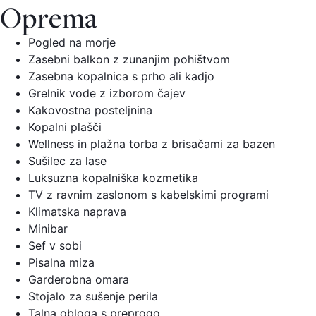
Oprema
Pogled na morje
Zasebni balkon z zunanjim pohištvom
Zasebna kopalnica s prho ali kadjo
Grelnik vode z izborom čajev
Kakovostna posteljnina
Kopalni plašči
Wellness in plažna torba z brisačami za bazen
Sušilec za lase
Luksuzna kopalniška kozmetika
TV z ravnim zaslonom s kabelskimi programi
Klimatska naprava
Minibar
Sef v sobi
Pisalna miza
Garderobna omara
Stojalo za sušenje perila
Talna obloga s preprogo