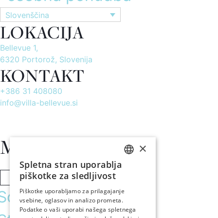
Slovenščina
LOKACIJA
Bellevue 1,
6320 Portorož, Slovenija
KONTAKT
+386 31 408080
info@villa-bellevue.si
Meni
×
Spletna stran uporablja
ENGLISH
piškotke za sledljivost
REZERVIRAJ
SLO
Piškotke uporabljamo za prilagajanje
Sobe in apartmaji
vsebine, oglasov in analizo prometa.
GER
Podatke o vaši uporabi našega spletnega
ITA