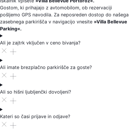
iskalnik vpišete
»Villa Bellevue Portorož«.
Gostom, ki prihajajo z avtomobilom, ob rezervaciji
pošljemo GPS navodila. Za neposreden dostop do našega
zasebnega parkirišča v navigacijo vnesite
»Villa Bellevue
Parking«.
Ali je zajtrk vključen v ceno bivanja?
Ali imate brezplačno parkirišče za goste?
Ali so hišni ljubljenčki dovoljeni?
Kateri so časi prijave in odjave?