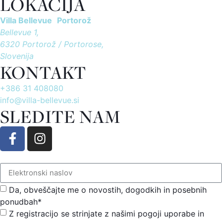
LOKACIJA
Villa Bellevue Portorož
Bellevue 1,
6320 Portorož / Portorose,
Slovenija
KONTAKT
+386 31 408080
info@villa-bellevue.si
SLEDITE NAM
Da, obveščajte me o novostih, dogodkih in posebnih
ponudbah*
Z registracijo se strinjate z našimi pogoji uporabe in